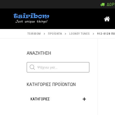
Μετάβαση
ΔΩΡΕ
στο
περιεχόμενο
TSIRIBOM
ΠΡΟΪΌΝΤΑ
LOONEY TUNES
912-0128 Π
Μετάβα
ΑΝΑΖΗΤΗΣΗ
στο
Products
περιεχ
search
ΚΑΤΗΓΟΡΊΕΣ ΠΡΟΪΌΝΤΩΝ
ΚΑΤΗΓΟΡΙΕΣ