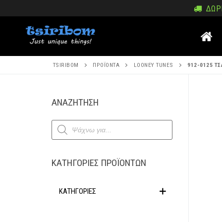
Μετάβαση
ΔΩΡΕ
στο
περιεχόμενο
TSIRIBOM
ΠΡΟΪΌΝΤΑ
LOONEY TUNES
912-0125 Τ
Μετάβα
ΑΝΑΖΗΤΗΣΗ
στο
Products
περιεχ
search
ΚΑΤΗΓΟΡΊΕΣ ΠΡΟΪΌΝΤΩΝ
ΚΑΤΗΓΟΡΙΕΣ