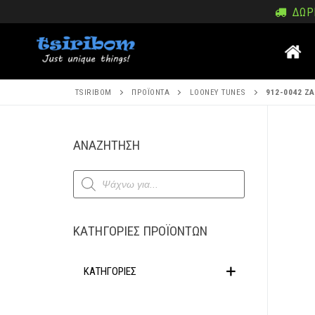
Μετάβαση
ΔΩΡΕ
στο
περιεχόμενο
TSIRIBOM
ΠΡΟΪΌΝΤΑ
LOONEY TUNES
912-0042 Ζ
Μετάβα
ΑΝΑΖΗΤΗΣΗ
στο
Products
περιεχ
search
ΚΑΤΗΓΟΡΊΕΣ ΠΡΟΪΌΝΤΩΝ
ΚΑΤΗΓΟΡΙΕΣ