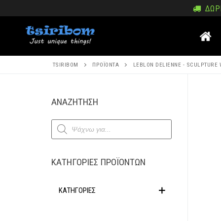
Μετάβαση
ΔΩΡΕ
στο
περιεχόμενο
TSIRIBOM
ΠΡΟΪΌΝΤΑ
LEBLON DELIENNE - SCULPTURE
Μετάβα
ΑΝΑΖΗΤΗΣΗ
στο
Products
περιεχ
search
ΚΑΤΗΓΟΡΊΕΣ ΠΡΟΪΌΝΤΩΝ
ΚΑΤΗΓΟΡΙΕΣ