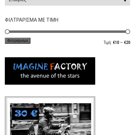
ΦΙΛΤΡΆΡΙΣΜΑ ΜΕ ΤΙΜΉ
Φιλτράρισμα
Ελ
Μέ
Τιμή:
€10
—
€20
τι
τι