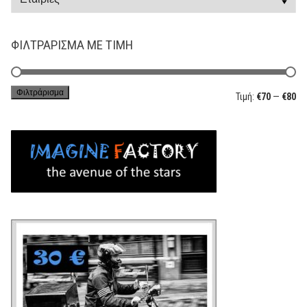
ΦΙΛΤΡΆΡΙΣΜΑ ΜΕ ΤΙΜΉ
Φιλτράρισμα
Ελ
Μέ
Τιμή:
€70
—
€80
τι
τι