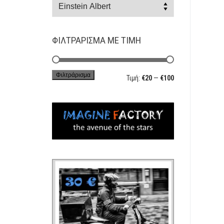
ΦΙΛΤΡΆΡΙΣΜΑ ΜΕ ΤΙΜΉ
Φιλτράρισμα
Ελάχιστη
Μέγιστη
Τιμή:
€20
—
€100
τιμή
τιμή